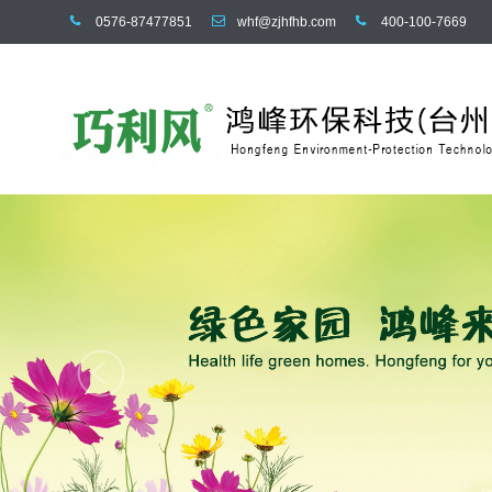
0576-87477851
whf@zjhfhb.com
400-100-7669