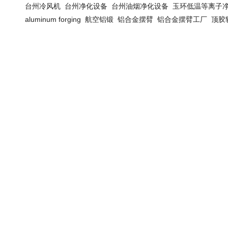
台州冷风机
台州净化设备
台州油烟净化设备
玉环低温等离子
aluminum forging
航空铝锻
铝合金摆臂
铝合金摆臂工厂
顶胶