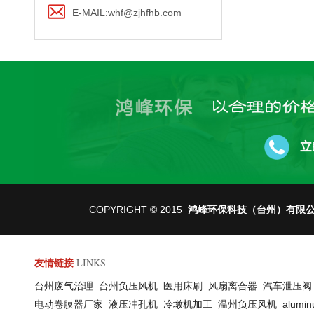
E-MAIL:whf@zjhfhb.com
COPYRIGHT © 2015
鸿峰环保科技（台州）有限
LINKS
友情链接
台州废气治理
台州负压风机
医用床刷
风扇离合器
汽车泄压
电动卷膜器厂家
液压冲孔机
冷墩机加工
温州负压风机
alumin