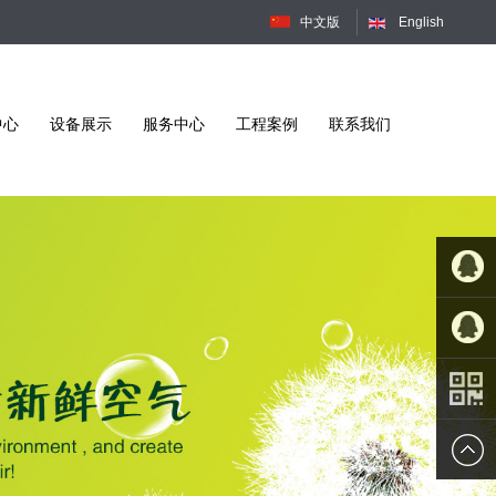
中文版
English
中心
设备展示
服务中心
工程案例
联系我们
QQ:583
QQ:187