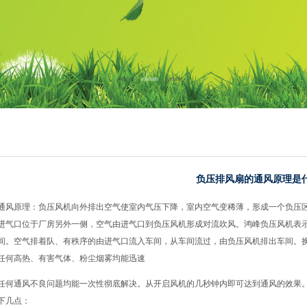
负压排风扇的通风原理是
通风原理：负压风机向外排出空气使室内气压下降，室内空气变稀薄，形成一个负压
进气口位于厂房另外一侧，空气由进气口到负压风机形成对流吹风。
鸿峰
负压风机
表
间。空气排着队、有秩序的由进气口流入车间，从车间流过，由负压风机排出车间。换
任何高热、有害气体、粉尘烟雾均能迅速
任何通风不良问题均能一次性彻底解决。从开启风机的几秒钟内即可达到通风的效果
下几点：