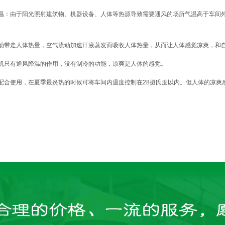
温：由于阳光照射建筑物、机器设备、人体等热源导致需要通风的场所气温高于车间
高。
动带走人体热量，空气流动加速汗液蒸发而吸收人体热量，从而让人体感觉凉爽，和
机只有通风降温的作用，没有制冷的功能，凉爽是人体的感觉。
配合使用，在夏季最炎热的时候可将车间内温度控制在28摄氏度以内。但人体的凉爽